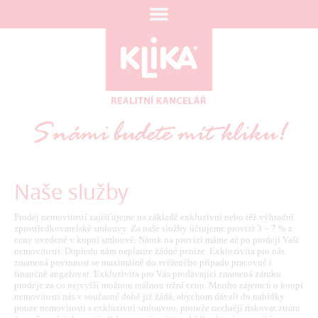
Naše služby
Prodej nemovitostí zajišťujeme na základě exkluzivní nebo též výhradní
zprostředkovatelské smlouvy. Za naše služby účtujeme provizi 3 – 7 % z
ceny uvedené v kupní smlouvě. Nárok na provizi máme až po prodeji Vaší
nemovitosti. Dopředu nám neplatíte žádné peníze. Exkluzivita pro nás
znamená povinnost se maximálně do svěřeného případu pracovně i
finančně angažovat. Exkluzivita pro Vás prodávající znamená záruku
prodeje za co nejvyšší možnou reálnou tržní cenu. Mnoho zájemců o koupi
nemovitosti nás v současné době již žádá, abychom dávali do nabídky
pouze nemovitosti s exkluzivní smlouvou, protože nechtějí riskovat ztrátu