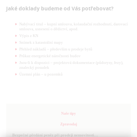
Jaké doklady budeme od Vás potřebovat?
Nabývací titul – kupní smlouva, kolaudační rozhodnutí, darovací
smlouva, usnesení o dědictví, apod.
Výpis z KN
Snímek z katastrální mapy
Přehled nákladů – především u prodeje bytů
Průkaz energetické náročnosti budov
Jsou-li k dispozici – projektová dokumentace (půdorysy, řezy),
znalecký posudek
Územní plán – u pozemků
Naše tipy
Zpravodaj
Bezpečné předání peněz při prodeji nemovitosti…