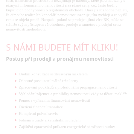
času, finančních prostředků a nezajímají je nabídky, které jsou nabízeny s
různými informacemi o nemovitosti a za různé ceny, což často budí v
kupujících pochybnosti o regulérnosti obchodu. Dnes již rozhodně neplatí,
že čím více realitních kanceláří nemovitost inzeruje, tím rychleji a za vyšší
cenu se objekt prodá. Naopak - pokud se prodeje ujímá více RK, může se
stát, že svým přístupem věrohodnost prodeje a samotnou prodejní cenu
nemovitosti znehodnotí.
S NÁMI BUDETE MÍT KLIKU!
Postup při prodeji a pronájmu nemovitosti
Osobní konzultace se zkušeným makléřem
Odborné posouzení reálné tržní ceny
Zpracování podkladů a profesionální propagace nemovitosti
Vyhledání zájemce a prohlídky nemovitosti vždy za účasti makléře
Pomoc s vyřízením financování nemovitosti
Ošetření finanční transakce
Kompletní právní servis
Jednání s úřady a katastrálním úřadem
Zajištění zpracování průkazu energetické náročnosti budov