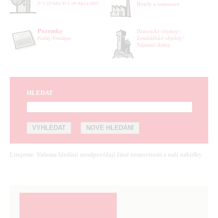
3+1 (3+kk)
4+1 (4+kk) a větší
Hotely a restaurace
Pozemky
Historické objekty
Zemědělské objekty
Prodej
Pronájem
Nájemní domy
HLEDAT
Litujeme. Vašemu hledání neodpovídají žáné nemovitosti z naší nabídky.