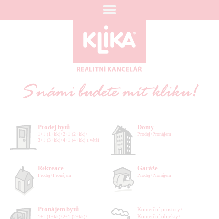
Prodej bytů
Domy
1+1 (1+kk)
2+1 (2+kk)
Prodej
Pronájem
3+1 (3+kk)
4+1 (4+kk) a větší
Rekreace
Garáže
Prodej
Pronájem
Prodej
Pronájem
Pronájem bytů
prostory
objekty
1+1 (1+kk)
2+1 (2+kk)