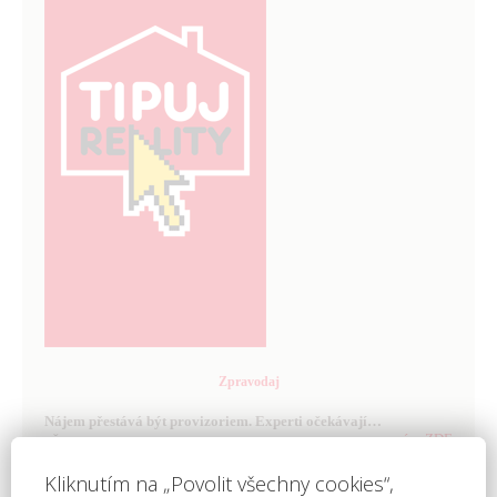
Zpravodaj
Nájem přestává být provizoriem. Experti očekávají…
včera
více ZDE
Bezpečné předání peněz při prodeji nemovitosti…